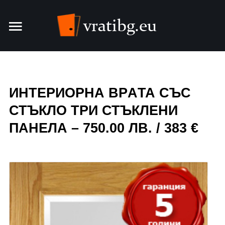
Врати
Интериорни врати
ИНТЕРИОРНА ВРAТА СЪС
Блиндирани врати
СТЪКЛО ТРИ СТЪКЛЕНИ
ПАНЕЛА – 750.00 ЛВ. / 383 €
За фирмата
Контакти