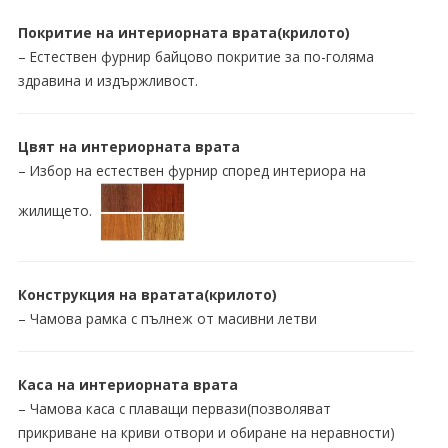
Покритие на интериорната врата(крилото)
– Естествен фурнир байцово покритие за по-голяма
здравина и издържливост.
Цвят на интериорната врата
– Избор на естествен фурнир според интериора на
жилището.
Конструкция на вратата(крилото)
– Чамова рамка с пълнеж от масивни летви
Каса на интериорната врата
– Чамова каса с плаващи первази(позволяват
прикриване на криви отвори и обиране на неравности)