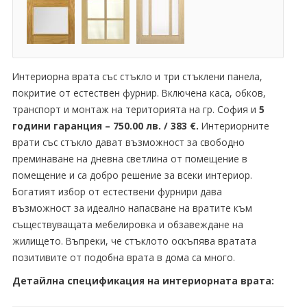
Интериорна врата със стъкло и три стъклени панела,
покритие от естествен фурнир. Включена каса, обков,
транспорт и монтаж на територията на гр. София и
5
години гаранция – 750.00 лв. / 383 €.
Интериорните
врати със стъкло дават възможност за свободно
преминаване на дневна светлина от помещение в
помещение и са добро решение за всеки интериор.
Богатият избор от естествени фурнири дава
възможност за идеално напасване на вратите към
съществуващата мебелировка и обзавеждане на
жилището. Въпреки, че стъклото оскъпява вратата
позитивите от подобна врата в дома са много.
Детайлна спецификация на интериорната врата: