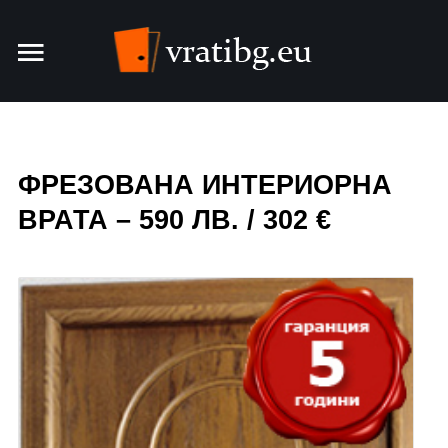
Врати
Интериорни врати
ФРЕЗОВАНА ИНТЕРИОРНА
Блиндирани врати
ВРАТА – 590 ЛВ. / 302 €
За фирмата
Контакти