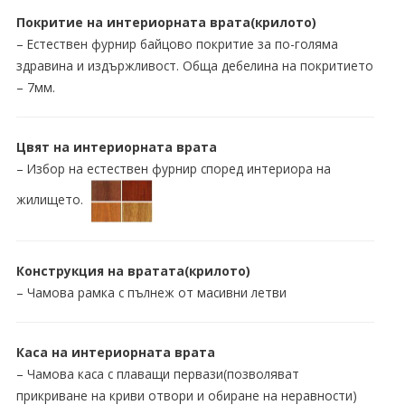
Покритие на интериорната врата(крилото)
– Естествен фурнир байцово покритие за по-голяма
здравина и издържливост. Обща дебелина на покритието
– 7мм.
Цвят на интериорната врата
– Избор на естествен фурнир според интериора на
жилището.
Конструкция на вратата(крилото)
– Чамова рамка с пълнеж от масивни летви
Каса на интериорната врата
– Чамова каса с плаващи первази(позволяват
прикриване на криви отвори и обиране на неравности)