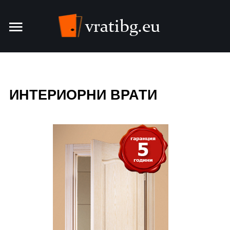
Врати
Интериорни врати
ИНТЕРИОРНИ ВРАТИ
Блиндирани врати
За фирмата
Контакти