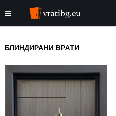
Врати
Интериорни врати
БЛИНДИРАНИ ВРАТИ
Блиндирани врати
За фирмата
Контакти