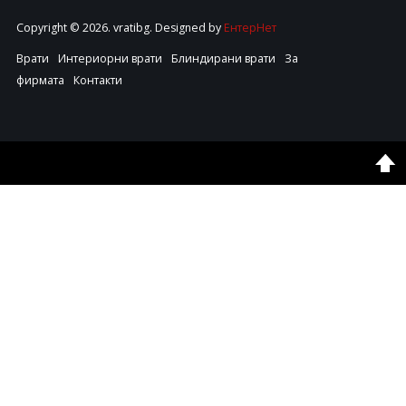
Copyright © 2026. vratibg. Designed by
ЕнтерНет
Врати
Интериорни врати
Блиндирани врати
За
фирмата
Контакти