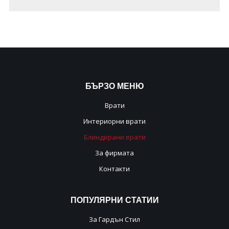
БЪРЗО
МЕНЮ
Врати
Интериорни врати
Блиндирани врати
За фирмата
Контакти
ПОПУЛЯРНИ
СТАТИИ
За Гардън Стил