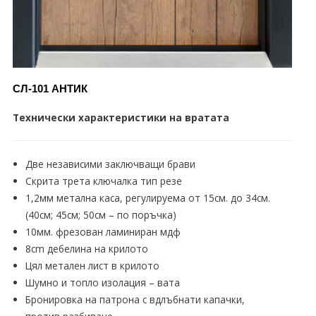
СЛ-101 АНТИК
Технически характеристики на вратата
Две независими заключващи брави
Скрита трета ключалка тип резе
1,2мм метална каса, регулируема от 15см. до 34см.
(40см; 45см; 50см – по поръчка)
10мм. фрезован ламиниран мдф
8cm дебелина на крилото
Цял метален лист в крилото
Шумно и топло изолация – вата
Бронировка на патрона с вдлъбнати капачки,